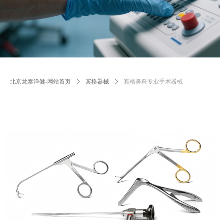
北京龙泰洋健-网站首页
ꄲ
宾格器械
ꄲ
宾格鼻科专业手术器械